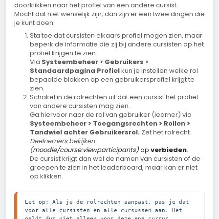
doorklikken naar het profiel van een andere cursist.
Mocht dat niet wenselijk zijn, dan zijn er een twee dingen die
je kunt doen:
Sta toe dat cursisten elkaars profiel mogen zien, maar
beperk de informatie die zij bij andere cursisten op het
profiel krijgen te zien.
Via
Systeembeheer > Gebruikers >
Standaardpagina Profiel
kun je instellen welke rol
bepaalde blokken op een gebruikersprofiel krijgt te
zien.
Schakel in de rolrechten uit dat een cursist het profiel
van andere cursisten mag zien.
Ga hiervoor naar de rol van gebruiker (learner) via
Systeembeheer > Toegangsrechten > Rollen >
Tandwiel achter Gebruikersrol.
Zet het rolrecht
Deelnemers bekijken
(
moodle/course:viewparticipants)
op
verbieden
.
De cursist krijgt dan wel de namen van cursisten of de
groepen te zien in het leaderboard, maar kan er niet
op klikken.
Let op: Als je de rolrechten aanpast, pas je dat 
voor alle cursisten en alle cursussen aan. Het 
geldt dus niet alleen voor deze ene cursus.