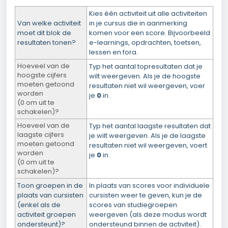
Kies één activiteit uit alle activiteiten
Van welke activiteit
in je cursus die in aanmerking
moet dit blok de
komen voor een score. Bijvoorbeeld
resultaten tonen?
e-learnings, opdrachten, toetsen,
lessen en fora.
Hoeveel van de
Typ het aantal topresultaten dat je
hoogste cijfers
wilt weergeven. Als je de hoogste
moeten getoond
resultaten niet wil weergeven, voer
worden
je
0
in.
(0 om uit te
schakelen)?
Hoeveel van de
Typ het aantal laagste resultaten dat
laagste cijfers
je wilt weergeven. Als je de laagste
moeten getoond
resultaten niet wil weergeven, voert
worden
je
0
in.
(0 om uit te
schakelen)?
Toon groepen in de
In plaats van scores voor individuele
plaats van cursisten
cursisten weer te geven, kun je de
(enkel als de
scores van studiegroepen
activiteit groepen
weergeven (als deze modus wordt
ondersteunt)?
ondersteund binnen de activiteit).