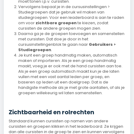
moet tonen i.p.v. cursisten.
Vervolgens bepaal je in de cursusinstellingen >
Studiegroepen dat je gebruik wil maken van
studiegroepen. Voor een leaderboard is aan te raden
om voor
zichtbare groepen
te kiezen, zodat
cursisten de andere groepen mogen zien.
Daarna ga je de groepen toevoegen en samenstellen
met cursisten. Dat doe je door in het
cursusinstellingenblok te gaan naar
Gebruikers >
Studiegroepen
.
Je kunt een groep handmatig maken, automatisch
maken of importeren.
Als je een groep handmatig
maakt, voeg je er ook met de hand cursisten aan toe.
Als je een groep automatisch maakt kun je die laten
vullen met een vast aantal leden per groep, en
baseren op leden uit een doelgroep. Dat is de
handigste methode als je met grote aantallen, of als je
groepen willekeurig wil laten samenstellen.
Zichtbaarheid en rolrechten
Standaard kunnen cursisten op namen van andere
cursisten en groepen klikken in het leaderboard. Ze krijgen
dan alle cursisten in de groep te zien en kunnen vervolgens