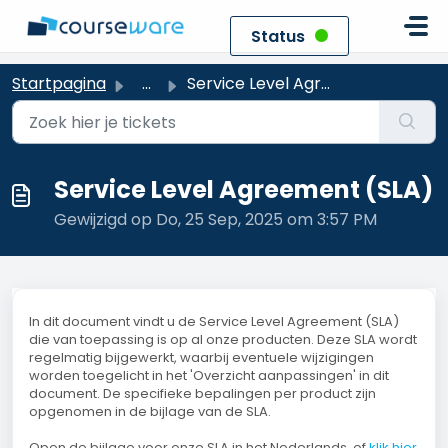
Doorgaan naar hoofdinhoud
Status
Startpagina
...
Service Level Agreement (SLA)
Service Level Agreement (SLA)
Gewijzigd op Do, 25 Sep, 2025 om 3:57 PM
In dit document vindt u de Service Level Agreement (SLA)
die van toepassing is op al onze producten. Deze SLA wordt
regelmatig bijgewerkt, waarbij eventuele wijzigingen
worden toegelicht in het 'Overzicht aanpassingen' in dit
document. De specifieke bepalingen per product zijn
opgenomen in de bijlage van de SLA.
Open de bijlage voor onze SLA in het Nederlands, of
klik hier