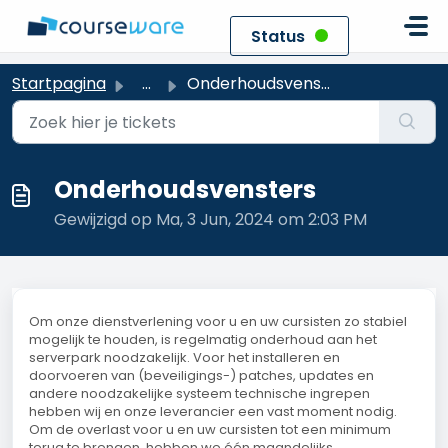
Doorgaan naar hoofdinhoud
Status
Startpagina
...
Onderhoudsvensters
Onderhoudsvensters
Gewijzigd op Ma, 3 Jun, 2024 om 2:03 PM
Om onze dienstverlening voor u en uw cursisten zo stabiel
mogelijk te houden, is regelmatig onderhoud aan het
serverpark noodzakelijk. Voor het installeren en
doorvoeren van (beveiligings-) patches, updates en
andere noodzakelijke systeem technische ingrepen
hebben wij en onze leverancier een vast moment nodig.
Om de overlast voor u en uw cursisten tot een minimum
terug te brengen, hebben we één maandelijks