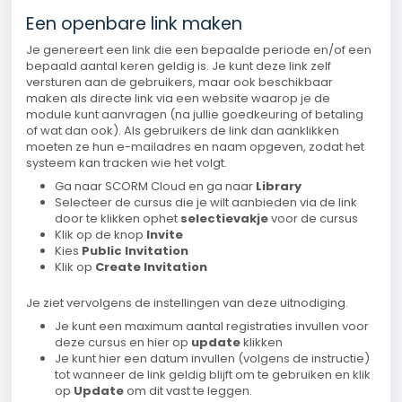
Een openbare link maken
Je genereert een link die een bepaalde periode en/of een
bepaald aantal keren geldig is. Je kunt deze link zelf
versturen aan de gebruikers, maar ook beschikbaar
maken als directe link via een website waarop je de
module kunt aanvragen (na jullie goedkeuring of betaling
of wat dan ook). Als gebruikers de link dan aanklikken
moeten ze hun e-mailadres en naam opgeven, zodat het
systeem kan tracken wie het volgt.
Ga naar SCORM Cloud en ga naar
Library
Selecteer de cursus die je wilt aanbieden via de link
door te klikken ophet
selectievakje
voor de cursus
Klik op de knop
Invite
Kies
Public Invitation
Klik op
Create Invitation
Je ziet vervolgens de instellingen van deze uitnodiging.
Je kunt een maximum aantal registraties invullen voor
deze cursus en hier op
update
klikken
Je kunt hier een datum invullen (volgens de instructie)
tot wanneer de link geldig blijft om te gebruiken en klik
op
Update
om dit vast te leggen.