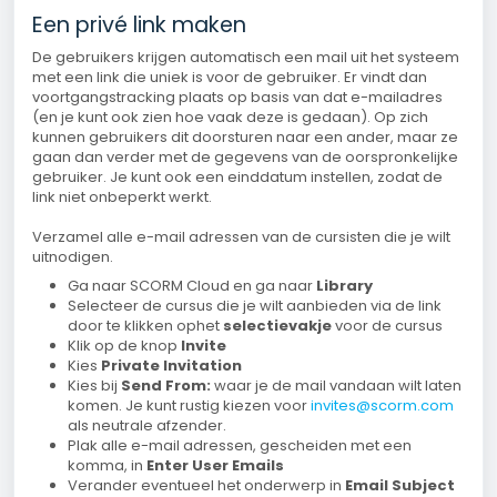
Een privé link maken
De gebruikers krijgen automatisch een mail uit het systeem
met een link die uniek is voor de gebruiker. Er vindt dan
voortgangstracking plaats op basis van dat e-mailadres
(en je kunt ook zien hoe vaak deze is gedaan). Op zich
kunnen gebruikers dit doorsturen naar een ander, maar ze
gaan dan verder met de gegevens van de oorspronkelijke
gebruiker. Je kunt ook een einddatum instellen, zodat de
link niet onbeperkt werkt.
Verzamel alle e-mail adressen van de cursisten die je wilt
uitnodigen.
Ga naar SCORM Cloud en ga naar
Library
Selecteer de cursus die je wilt aanbieden via de link
door te klikken ophet
selectievakje
voor de cursus
Klik op de knop
Invite
Kies
Private Invitation
Kies bij
Send From:
waar je de mail vandaan wilt laten
komen. Je kunt rustig kiezen voor
invites@scorm.com
als neutrale afzender.
Plak alle e-mail adressen, gescheiden met een
komma, in
Enter User Emails
Verander eventueel het onderwerp in
Email Subject