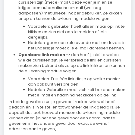
cursisten zijn (met e-mail), deze voer je in en ze
krijgen een automatische e-mail (wel nog
aanpassen) met unieke link per gebruiker. Ze klikken
er op en kunnen de e-learning module volgen.
Voordelen: gebruiker hoeft alleen maar op link te
klikken en zich niet aan te melden of iets
dergelijks.
Nadelen: geen controle over de mail en deze is in
het Engelsl; je moet alle e-mail adressen kennen.
Openbare link maken
-> dan hoef jij niet te weten
wie de cursisten zijn, je verspreid de link en cursisten
maken zich bekend als ze op de link klikken en kunnen
de e-learning module volgen.
Voordelen: Er is één link die je op welke manier
dan ook kunt verspreiden
Nadelen: Gebruiker moet zich zelf bekend maken
met e-mail en naam na het klikken op de link
In beide gevallen kun je gewoon tracken wie wat heeft
gedaan én is in te stellen tot wanneer de link geldig is. Je
bepaalt dus ook hoeveel mensen de e-learning module
kunnen doen (in het ene geval door een aantal aan te
geven en in het andere geval door exact de e-mail
adressen aan te geven).