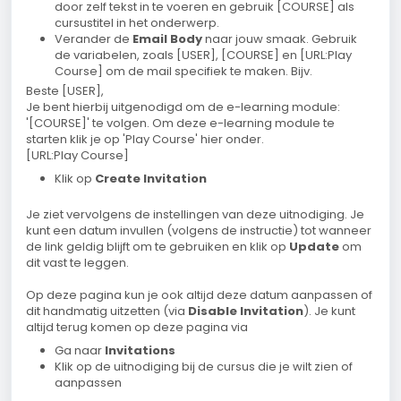
door zelf tekst in te voeren en gebruik [COURSE] als
cursustitel in het onderwerp.
Verander de
Email Body
naar jouw smaak. Gebruik
de variabelen, zoals [USER], [COURSE] en [URL:Play
Course] om de mail specifiek te maken. Bijv.
Beste [USER],
Je bent hierbij uitgenodigd om de e-learning module:
'[COURSE]' te volgen. Om deze e-learning module te
starten klik je op 'Play Course' hier onder.
[URL:Play Course]
Klik op
Create Invitation
Je ziet vervolgens de instellingen van deze uitnodiging. Je
kunt een datum invullen (volgens de instructie) tot wanneer
de link geldig blijft om te gebruiken en klik op
Update
om
dit vast te leggen.
Op deze pagina kun je ook altijd deze datum aanpassen of
dit handmatig uitzetten (via
Disable Invitation
). Je kunt
altijd terug komen op deze pagina via
Ga naar
Invitations
Klik op de uitnodiging bij de cursus die je wilt zien of
aanpassen