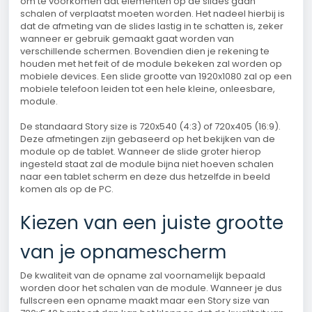
om te voorkomen dat elementen op de slides gaan
schalen of verplaatst moeten worden. Het nadeel hierbij is
dat de afmeting van de slides lastig in te schatten is, zeker
wanneer er gebruik gemaakt gaat worden van
verschillende schermen. Bovendien dien je rekening te
houden met het feit of de module bekeken zal worden op
mobiele devices. Een slide grootte van 1920x1080 zal op een
mobiele telefoon leiden tot een hele kleine, onleesbare,
module.
De standaard Story size is 720x540 (4:3) of 720x405 (16:9).
Deze afmetingen zijn gebaseerd op het bekijken van de
module op de tablet. Wanneer de slide groter hierop
ingesteld staat zal de module bijna niet hoeven schalen
naar een tablet scherm en deze dus hetzelfde in beeld
komen als op de PC.
Kiezen van een juiste grootte
van je opnamescherm
De kwaliteit van de opname zal voornamelijk bepaald
worden door het schalen van de module. Wanneer je dus
fullscreen een opname maakt maar een Story size van